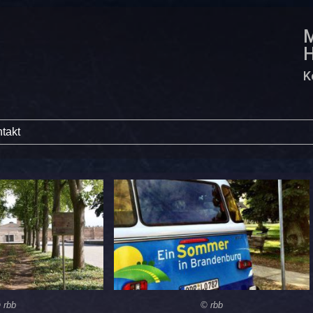
M
K
takt
 rbb
© rbb