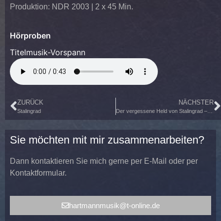
Produktion: NDR 2003 | 2 x 45 Min.
Hörproben
Titelmusik-Vorspann
ZURÜCK
NÄCHSTER
Stalingrad
Der vergessene Held von Stalingrad – Der denkwürdige Lebensweg des Iwan Tarassowitsch
Sie möchten mit mir zusammenarbeiten?
Dann kontaktieren Sie mich gerne per E-Mail oder per
Kontaktformular.
hartmannmusik@t-online.de