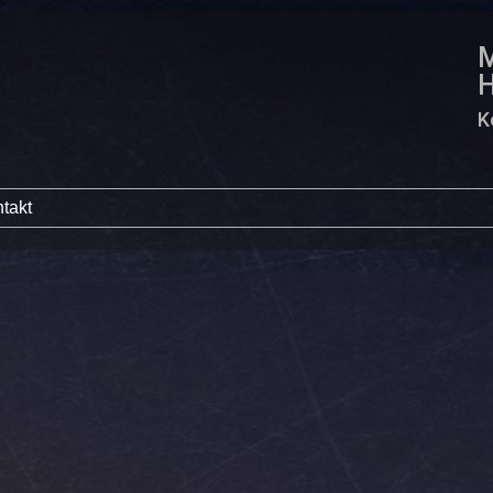
M
K
takt